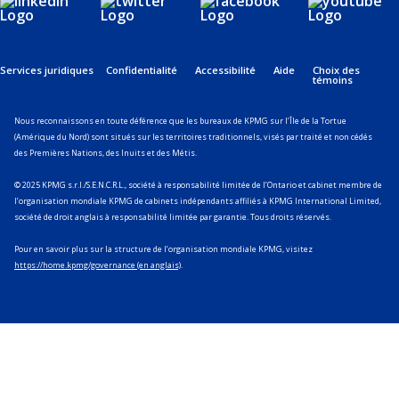
Services juridiques
Confidentialité
Accessibilité
Aide
Choix des
témoins
Nous reconnaissons en toute déférence que les bureaux de KPMG sur l’Île de la Tortue
(Amérique du Nord) sont situés sur les territoires traditionnels, visés par traité et non cédés
des Premières Nations, des Inuits et des Métis.
© 2025 KPMG s.r.l./S.E.N.C.R.L., société à responsabilité limitée de l’Ontario et cabinet membre de
l’organisation mondiale KPMG de cabinets indépendants affiliés à KPMG International Limited,
société de droit anglais à responsabilité limitée par garantie. Tous droits réservés.
Pour en savoir plus sur la structure de l’organisation mondiale KPMG, visitez
https://home.kpmg/governance (en anglais)
.